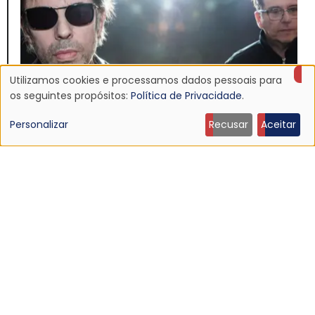
Utilizamos cookies e processamos dados pessoais para
Uso
os seguintes propósitos:
Política de Privacidade
.
de
Personalizar
Recusar
Aceitar
NOTÍCIA
dados
Echo & The Bunnymen anuncia Apples For Isaac,
primeiro álbum em mais de dez anos
pessoais
16 Jul 2026 - 22:11
e
cookies