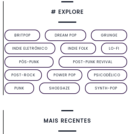
# EXPLORE
BRITPOP
DREAM POP
GRUNGE
INDIE ELETRÔNICO
INDIE FOLK
LO-FI
PÓS-PUNK
POST-PUNK REVIVAL
POST-ROCK
POWER POP
PSICODÉLICO
PUNK
SHOEGAZE
SYNTH-POP
MAIS RECENTES