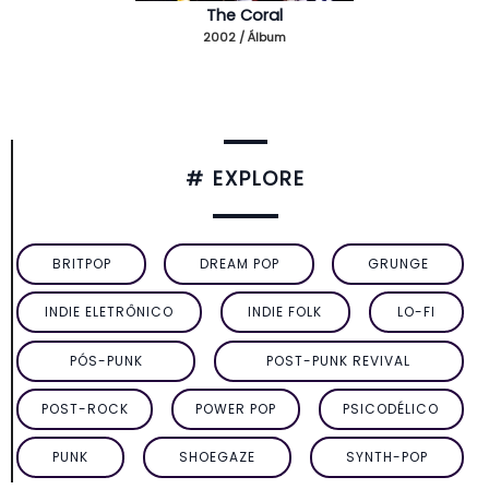
The Coral
2002 / Álbum
# EXPLORE
BRITPOP
DREAM POP
GRUNGE
INDIE ELETRÔNICO
INDIE FOLK
LO-FI
PÓS-PUNK
POST-PUNK REVIVAL
POST-ROCK
POWER POP
PSICODÉLICO
PUNK
SHOEGAZE
SYNTH-POP