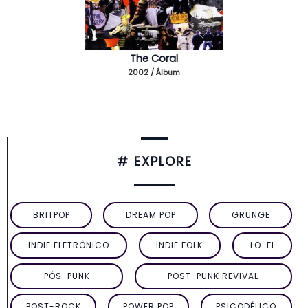
The Coral
2002 / Álbum
# EXPLORE
BRITPOP
DREAM POP
GRUNGE
INDIE ELETRÔNICO
INDIE FOLK
LO-FI
PÓS-PUNK
POST-PUNK REVIVAL
POST-ROCK
POWER POP
PSICODÉLICO