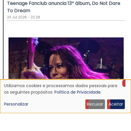
Teenage Fanclub anuncia 13º álbum, Do Not Dare
To Dream
23 Jul 2026 - 22:28
Utilizamos cookies e processamos dados pessoais para
Uso
os seguintes propósitos:
Política de Privacidade
.
de
Personalizar
Recusar
Aceitar
dados
NOTÍCIA
pessoais
Morre Jennifer Finch, baixista do L7, aos 59 anos