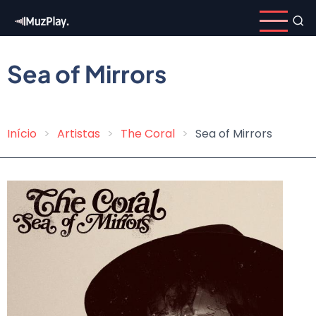
Pular
para
o
conteúdo
Sea of Mirrors
principal
Início
Artistas
The Coral
Sea of Mirrors
Trilha
de
navegação