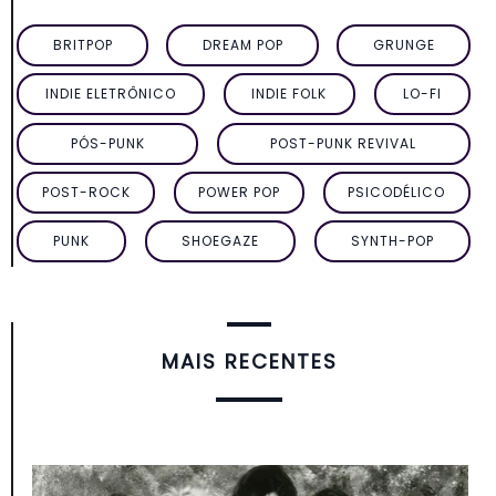
BRITPOP
DREAM POP
GRUNGE
INDIE ELETRÔNICO
INDIE FOLK
LO-FI
PÓS-PUNK
POST-PUNK REVIVAL
POST-ROCK
POWER POP
PSICODÉLICO
PUNK
SHOEGAZE
SYNTH-POP
MAIS RECENTES