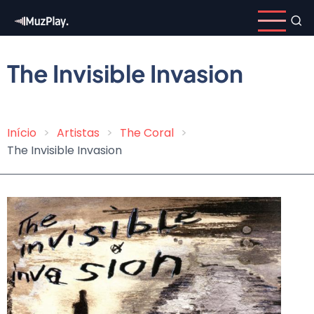
Pular
para
o
conteúdo
The Invisible Invasion
principal
Início
Artistas
The Coral
Trilha
The Invisible Invasion
de
navegação