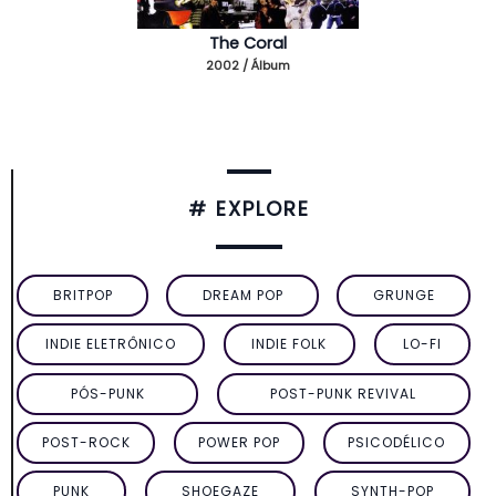
The Coral
2002 / Álbum
# EXPLORE
BRITPOP
DREAM POP
GRUNGE
INDIE ELETRÔNICO
INDIE FOLK
LO-FI
PÓS-PUNK
POST-PUNK REVIVAL
POST-ROCK
POWER POP
PSICODÉLICO
PUNK
SHOEGAZE
SYNTH-POP