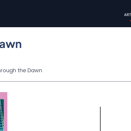
M
ART
n
Dawn
rough the Dawn