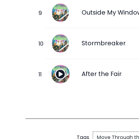
Outside My Windo
Stormbreaker
After the Fair
Move Through t
Tags