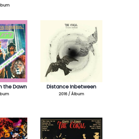
Álbum
h the Dawn
Distance Inbetween
Álbum
2016 / Álbum