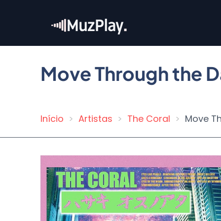
Pular
para
o
conteúdo
principal
Move Through the 
Início
Artistas
The Coral
Move Th
Trilha
de
navegação