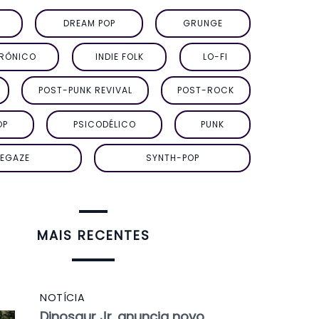
DREAM POP
GRUNGE
TRÔNICO
INDIE FOLK
LO-FI
POST-PUNK REVIVAL
POST-ROCK
OP
PSICODÉLICO
PUNK
EGAZE
SYNTH-POP
MAIS RECENTES
NOTÍCIA
Dinosaur Jr. anuncia novo