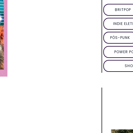
BRITPOP
INDIE ELE
PÓS-PUNK
POWER P
SHO