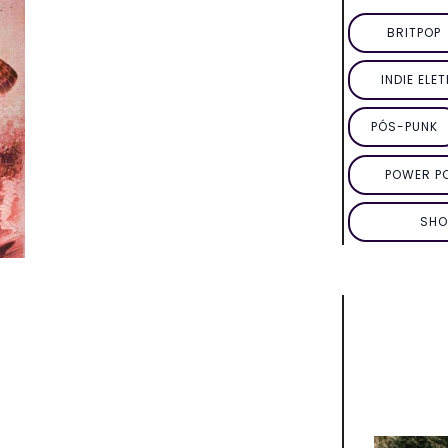
BRITPOP
INDIE ELE
PÓS-PUNK
POWER P
SHO