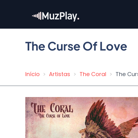
Pular
para
o
conteúdo
principal
The Curse Of Love
Início
Artistas
The Coral
The Cur
Trilha
de
navegação