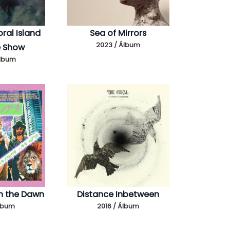
ral Island
Sea of Mirrors
2023 / Álbum
e Show
Álbum
h the Dawn
Distance Inbetween
Álbum
2016 / Álbum