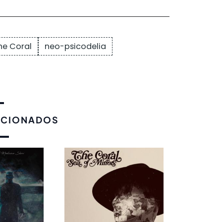
he Coral
neo-psicodelia
ACIONADOS