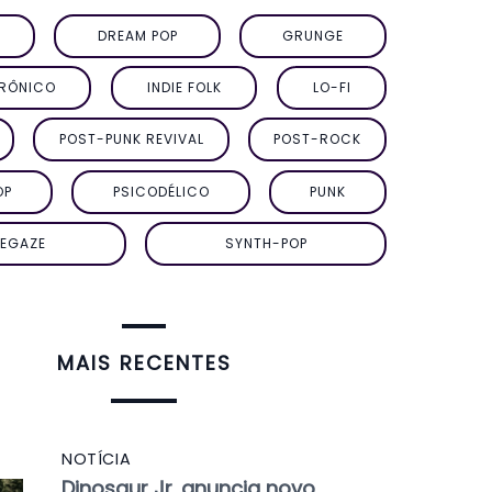
DREAM POP
GRUNGE
TRÔNICO
INDIE FOLK
LO-FI
POST-PUNK REVIVAL
POST-ROCK
OP
PSICODÉLICO
PUNK
EGAZE
SYNTH-POP
MAIS RECENTES
NOTÍCIA
Dinosaur Jr. anuncia novo