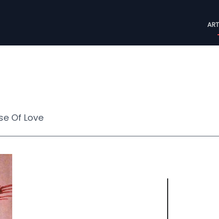
M
ART
n
se Of Love