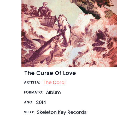
The Curse Of Love
The Coral
ARTISTA:
Álbum
FORMATO:
2014
ANO:
Skeleton Key Records
SELO: